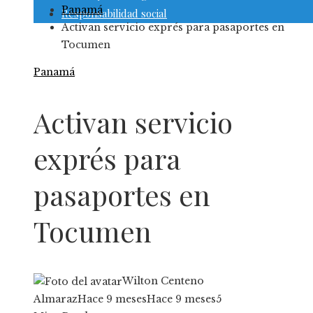
Panamá
Responsabilidad social
Activan servicio exprés para pasaportes en
Tocumen
Panamá
Activan servicio
exprés para
pasaportes en
Tocumen
Wilton Centeno
Almaraz
Hace 9 meses
Hace 9 meses
5