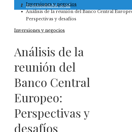
Inversiones y negocios
Responsabilidad social
Análisis de la reunión del Banco Central Europe
Perspectivas y desafíos
Inversiones y negocios
Análisis de la
reunión del
Banco Central
Europeo:
Perspectivas y
desafíos