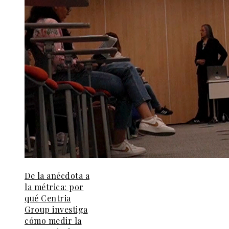
De la anécdota a
la métrica: por
qué Centria
Group investiga
cómo medir la