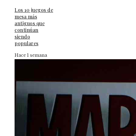
Los 10 juegos de
mesa más
antiguos que
continúan
siendo
populares
Hace 1 semana