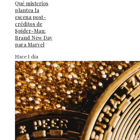
Qué misterios
plantea la
escena post-
créditos de
Spider-Man:
Brand New Day
para Marvel
Hace 1 día