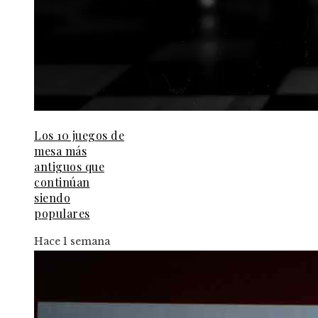
Los 10 juegos de
mesa más
antiguos que
continúan
siendo
populares
Hace 1 semana