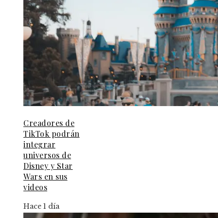
Creadores de
TikTok podrán
integrar
universos de
Disney y Star
Wars en sus
videos
Hace 1 día