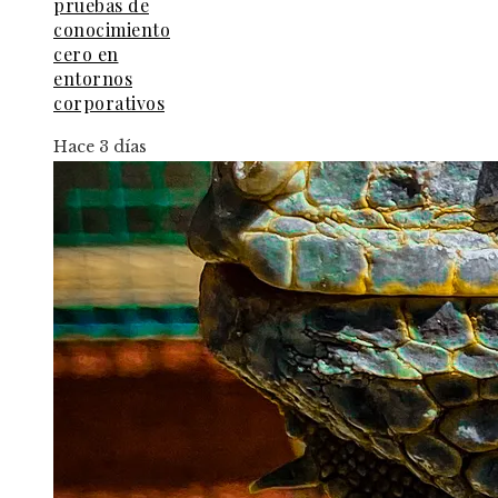
pruebas de
conocimiento
cero en
entornos
corporativos
Hace 3 días