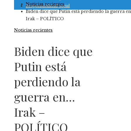
Noticias recientes
Responsabilidad social
Biden dice que Putin está perdiendo la guerra e
Irak – POLÍTICO
Noticias recientes
Biden dice que
Putin está
perdiendo la
guerra en…
Irak –
POLÍTICO