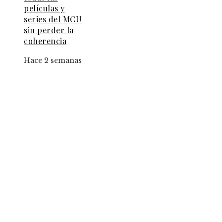
películas y
series del MCU
sin perder la
coherencia
Hace 2 semanas
Entradas Recientes
Creadores de TikTok podrán integrar universos
Disney y Star Wars en sus videos
La importancia de la transparencia en la RSE pa
proyectos locales en Chile
Qué misterios plantea la escena post-créditos de
Spider-Man: Brand New Day para Marvel
Categorías