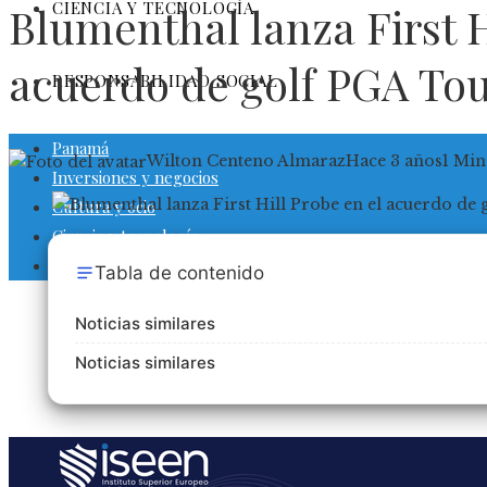
CIENCIA Y TECNOLOGÍA
Blumenthal lanza First H
acuerdo de golf PGA To
RESPONSABILIDAD SOCIAL
Panamá
Wilton Centeno Almaraz
Hace 3 años
1 Min
Inversiones y negocios
Cultura y ocio
Ciencia y tecnología
Responsabilidad social
Tabla de contenido
Noticias similares
Noticias similares