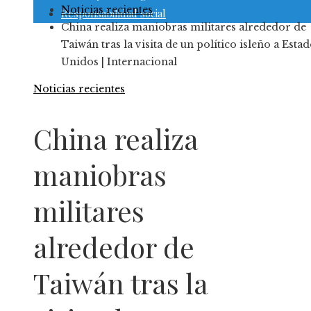
Noticias recientes
Responsabilidad social
China realiza maniobras militares alrededor de
Taiwán tras la visita de un político isleño a Esta
Unidos | Internacional
Noticias recientes
China realiza
maniobras
militares
alrededor de
Taiwán tras la