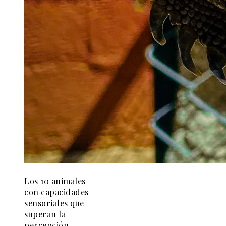
Los 10 animales
con capacidades
sensoriales que
superan la
percepción