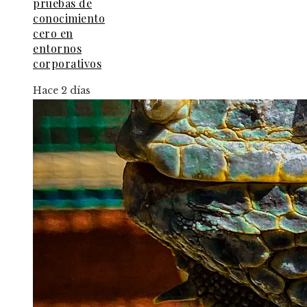
pruebas de
conocimiento
cero en
entornos
corporativos
Hace 2 días