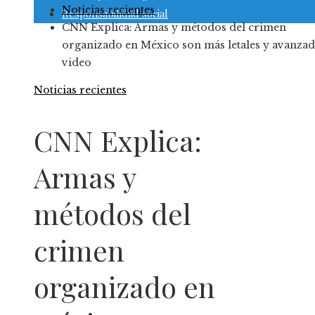
Noticias recientes
Responsabilidad social
CNN Explica: Armas y métodos del crimen
organizado en México son más letales y avanzad
video
Noticias recientes
CNN Explica:
Armas y
métodos del
crimen
organizado en