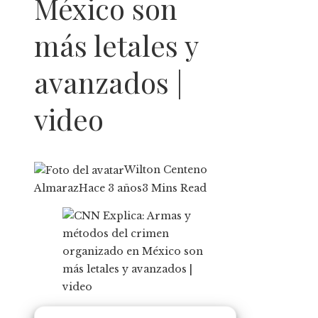
México son
más letales y
avanzados |
video
Wilton Centeno
Almaraz
Hace 3 años
3 Mins Read