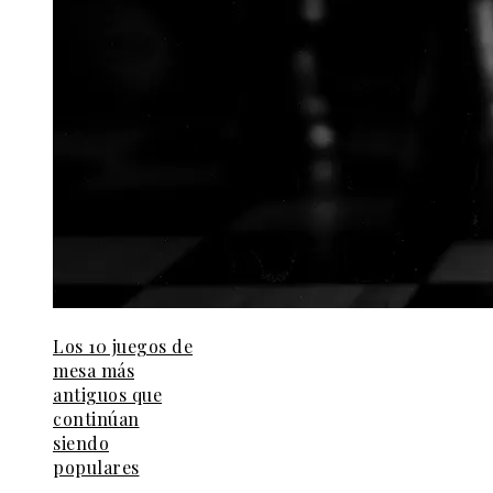
Los 10 juegos de
mesa más
antiguos que
continúan
siendo
populares