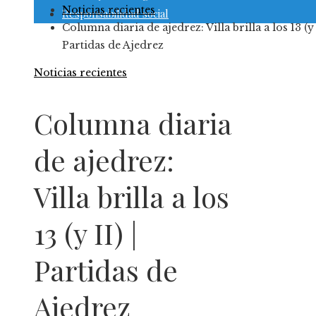
Noticias recientes
Responsabilidad social
Columna diaria de ajedrez: Villa brilla a los 13 (y I
Partidas de Ajedrez
Noticias recientes
Columna diaria
de ajedrez:
Villa brilla a los
13 (y II) |
Partidas de
Ajedrez