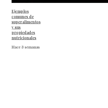
Ejemplos
comunes de
superalimentos
y sus
propiedades
nutricionales
Hace 3 semanas
Entradas Recientes
El papel de la convicción social en la implantac
de la jornada de ocho horas
Estrategias para implementar pruebas de
conocimiento cero en entornos corporativos
Los 10 animales con capacidades sensoriales qu
superan la percepción humana