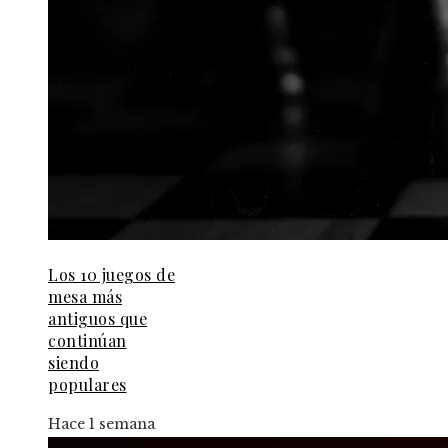
Los 10 juegos de
mesa más
antiguos que
continúan
siendo
populares
Hace 1 semana