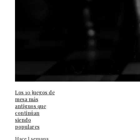
Los 10 juegos de
mesa más
antiguos que
continúan
siendo
populares
Hace 1 semana