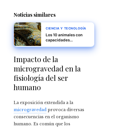
Noticias similares
CIENCIA Y TECNOLOGÍA
Los 10 animales con
capacidades
sensoriales que
superan la percepción
humana
Impacto de la
microgravedad en la
fisiología del ser
humano
La exposición extendida a la
microgravedad
provoca diversas
consecuencias en el organismo
humano. Es común que los