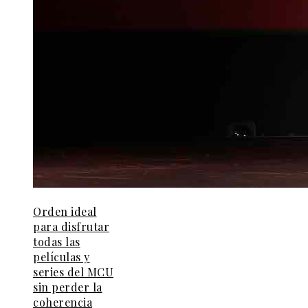
Orden ideal
para disfrutar
todas las
películas y
series del MCU
sin perder la
coherencia