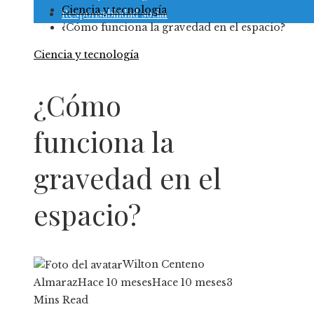
Ciencia y tecnología
Responsabilidad social
¿Cómo funciona la gravedad en el espacio?
Ciencia y tecnología
¿Cómo
funciona la
gravedad en el
espacio?
Wilton Centeno
Almaraz
Hace 10 meses
Hace 10 meses
3
Mins Read