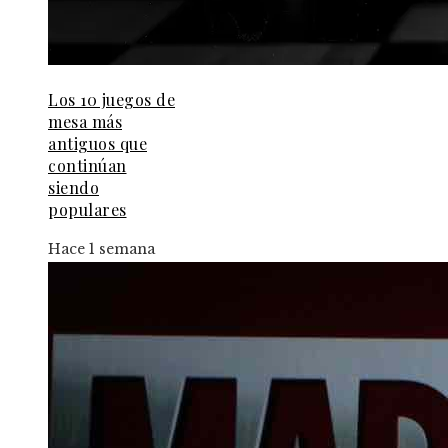
Los 10 juegos de
mesa más
antiguos que
continúan
siendo
populares
Hace 1 semana