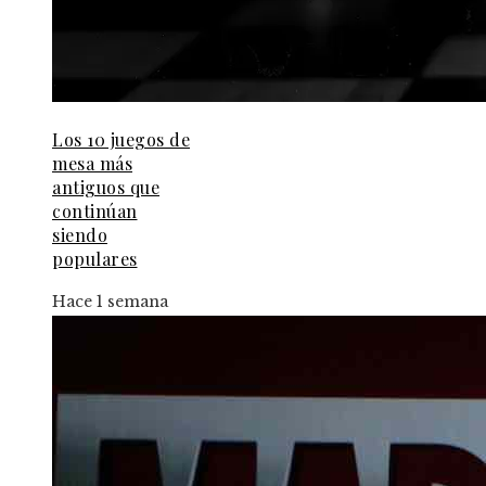
Los 10 juegos de
mesa más
antiguos que
continúan
siendo
populares
Hace 1 semana