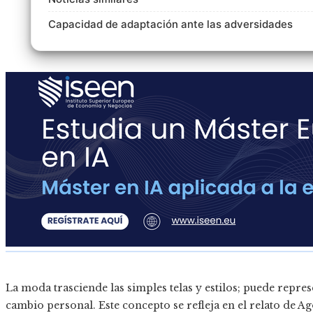
Capacidad de adaptación ante las adversidades
La moda trasciende las simples telas y estilos; puede repres
cambio personal. Este concepto se refleja en el relato de A