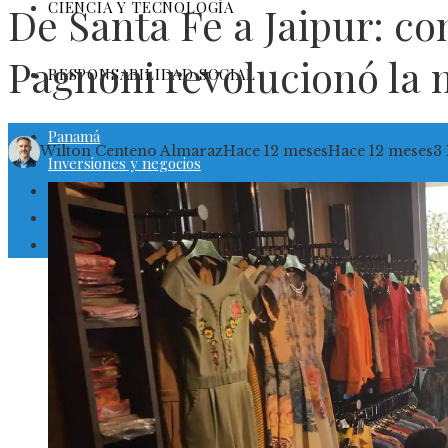
CIENCIA Y TECNOLOGÍA
De Santa Fe a Jaipur: c
Pagnoni revolucionó la 
RESPONSABILIDAD SOCIAL
Panamá
Wilton Centeno Almaraz
Hace 12 meses
Hace 12 meses
3
Inversiones y negocios
Cultura y ocio
Ciencia y tecnología
Responsabilidad social