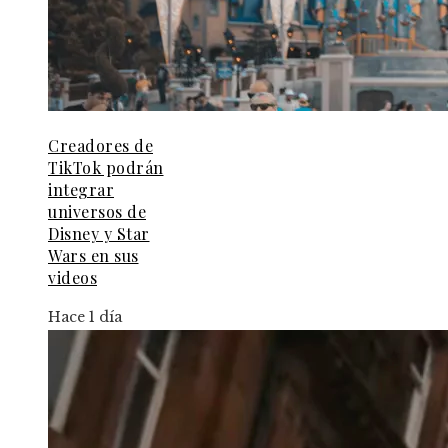
Creadores de
TikTok podrán
integrar
universos de
Disney y Star
Wars en sus
videos
Hace 1 día