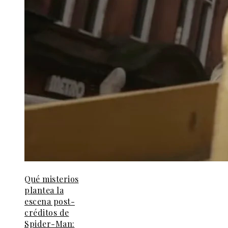
Qué misterios
plantea la
escena post-
créditos de
Spider-Man: