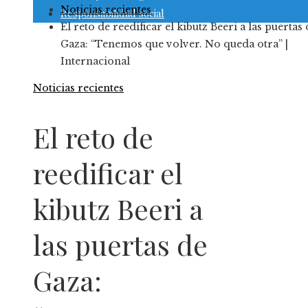
Noticias recientes
Responsabilidad social
El reto de reedificar el kibutz Beeri a las puertas
Gaza: “Tenemos que volver. No queda otra” |
Internacional
Noticias recientes
El reto de
reedificar el
kibutz Beeri a
las puertas de
Gaza: