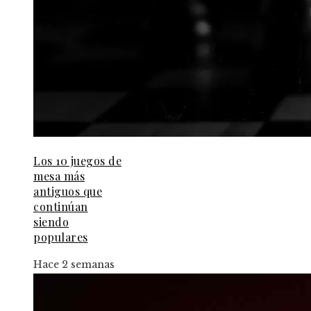
Los 10 juegos de
mesa más
antiguos que
continúan
siendo
populares
Hace 2 semanas