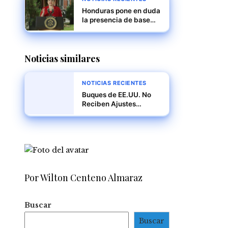
Honduras pone en duda
la presencia de base
militar de EE.UU. ante
posible ola de
deportaciones masivas
Noticias similares
NOTICIAS RECIENTES
Buques de EE.UU. No
Reciben Ajustes
Tarifarios, Confirma
ACP
Por Wilton Centeno Almaraz
Buscar
Buscar