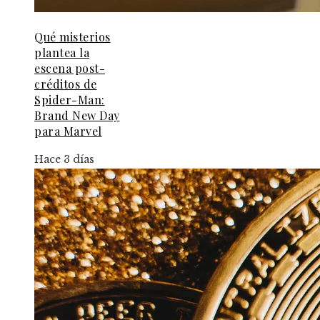
Qué misterios
plantea la
escena post-
créditos de
Spider-Man:
Brand New Day
para Marvel
Hace 3 días