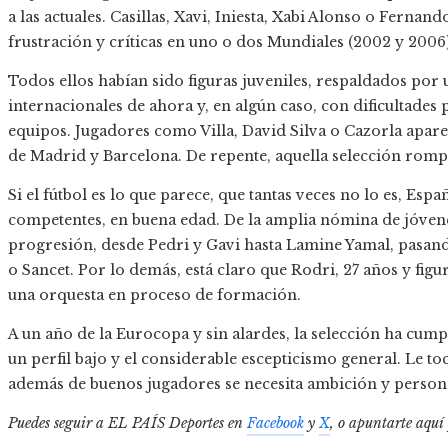
a las actuales. Casillas, Xavi, Iniesta, Xabi Alonso o Fern
frustración y críticas en uno o dos Mundiales (2002 y 2006
Todos ellos habían sido figuras juveniles, respaldados por 
internacionales de ahora y, en algún caso, con dificultades 
equipos. Jugadores como Villa, David Silva o Cazorla aparec
de Madrid y Barcelona. De repente, aquella selección romp
Si el fútbol es lo que parece, que tantas veces no lo es, Es
competentes, en buena edad. De la amplia nómina de jóvene
progresión, desde Pedri y Gavi hasta Lamine Yamal, pasan
o Sancet. Por lo demás, está claro que Rodri, 27 años y fig
una orquesta en proceso de formación.
A un año de la Eurocopa y sin alardes, la selección ha cump
un perfil bajo y el considerable escepticismo general. Le toc
además de buenos jugadores se necesita ambición y person
Puedes seguir a EL PAÍS Deportes en
Facebook
y
X
, o apuntarte aquí