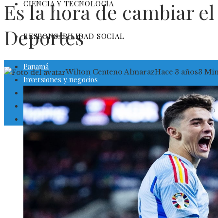
CIENCIA Y TECNOLOGÍA
Es la hora de cambiar el 
Deportes
RESPONSABILIDAD SOCIAL
Panamá
Wilton Centeno Almaraz
Hace 3 años
3 Mi
Inversiones y negocios
Cultura y ocio
Ciencia y tecnología
Responsabilidad social