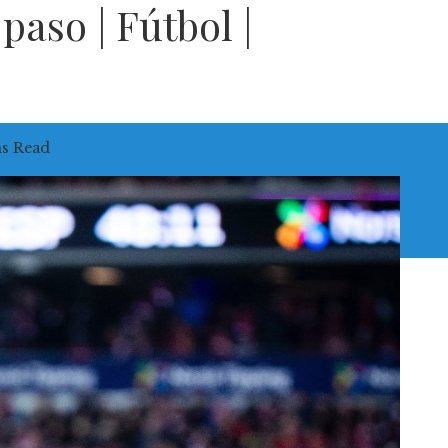
paso | Fútbol |
ns Read