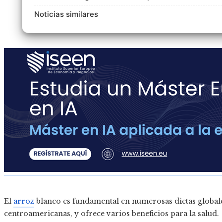
Noticias similares
El
arroz
blanco es fundamental en numerosas dietas globale
centroamericanas, y ofrece varios beneficios para la salud.