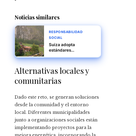
Noticias similares
RESPONSABILIDAD
SOCIAL
Suiza adopta
estándares
internacionales para el
intercambio
automático de
Alternativas locales y
información fiscal y
finanzas responsables
comunitarias
Dado este reto, se generan soluciones
desde la comunidad y el entorno
local. Diferentes municipalidades
junto a organizaciones sociales están
implementando proyectos para la
mejora energética, incorporando la