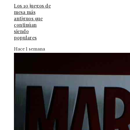
Los 10 juegos de
mesa más
antiguos que
continúan
siendo
populares
Hace 1 semana