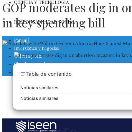
CIENCIA Y TECNOLOGÍA
GOP moderates dig in o
in key spending bill
RESPONSABILIDAD SOCIAL
Panamá
Wilton Centeno Almaraz
Hace 3 años
1 Min
Inversiones y negocios
Cultura y ocio
Ciencia y tecnología
Responsabilidad social
Tabla de contenido
Noticias similares
Noticias similares