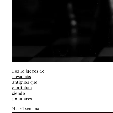
Los 10 juegos de
mesa más
antiguos que
continúan
siendo
populares
Hace 1 semana