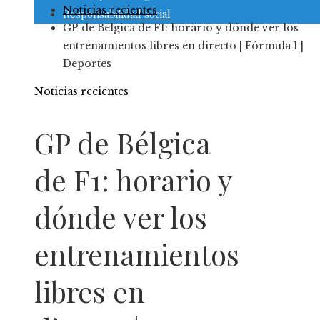
Noticias recientes
Responsabilidad social
GP de Bélgica de F1: horario y dónde ver los
entrenamientos libres en directo | Fórmula 1 |
Deportes
Noticias recientes
GP de Bélgica
de F1: horario y
dónde ver los
entrenamientos
libres en