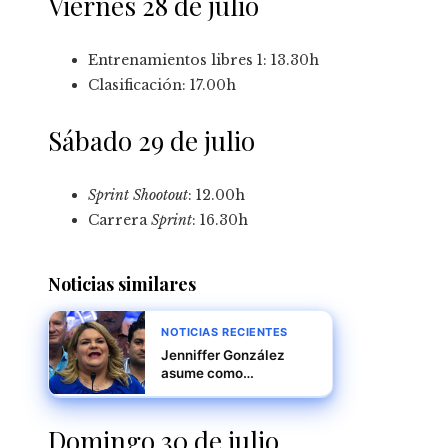
Viernes 28 de julio
Entrenamientos libres 1: 13.30h
Clasificación: 17.00h
Sábado 29 de julio
Sprint Shootout
: 12.00h
Carrera
Sprint
: 16.30h
Noticias similares
NOTICIAS RECIENTES
Jenniffer González
asume como
gobernadora de Puerto
Rico, marcando un
nuevo capítulo en la
Domingo 30 de julio
historia política de la