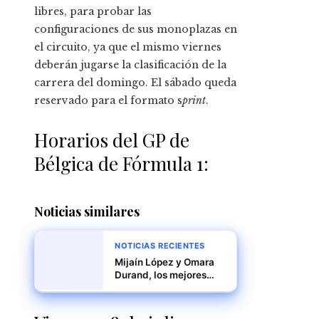
libres, para probar las
configuraciones de sus monoplazas en
el circuito, ya que el mismo viernes
deberán jugarse la clasificación de la
carrera del domingo. El sábado queda
reservado para el formato s
print
.
Horarios del GP de
Bélgica de Fórmula 1:
Noticias similares
NOTICIAS RECIENTES
Mijaín López y Omara
Durand, los mejores
deportistas de América
Latina y el Caribe en
2024