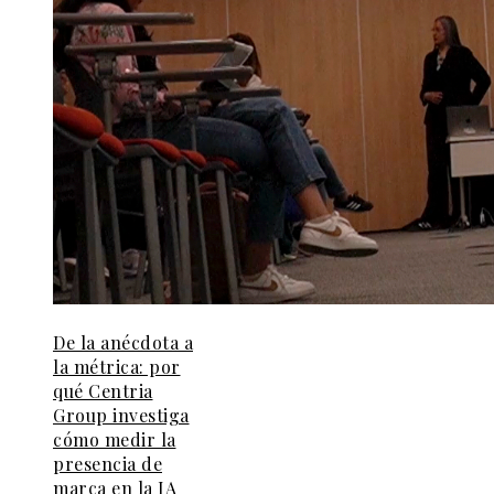
De la anécdota a
la métrica: por
qué Centria
Group investiga
cómo medir la
presencia de
marca en la IA