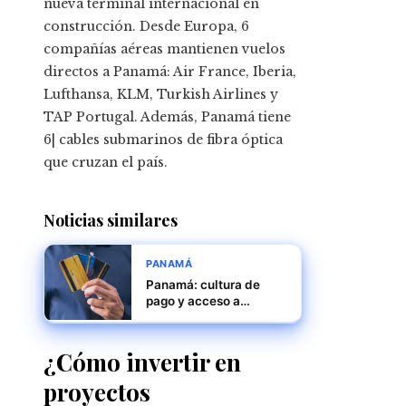
nueva terminal internacional en
construcción. Desde Europa, 6
compañías aéreas mantienen vuelos
directos a Panamá: Air France, Iberia,
Lufthansa, KLM, Turkish Airlines y
TAP Portugal. Además, Panamá tiene
6| cables submarinos de fibra óptica
que cruzan el país.
Noticias similares
PANAMÁ
Panamá: cultura de
pago y acceso a
crédito, una relación
que define
oportunidades
¿Cómo invertir en
proyectos