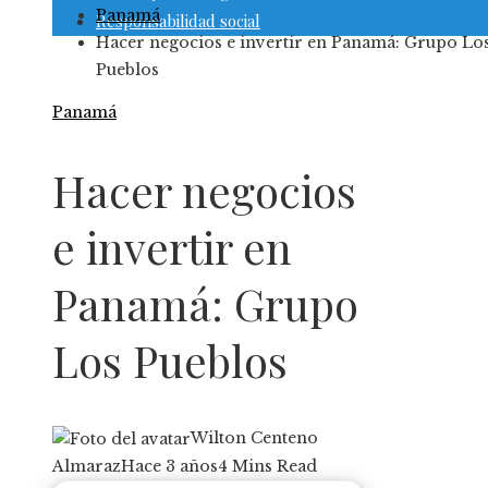
Panamá
Responsabilidad social
Hacer negocios e invertir en Panamá: Grupo Lo
Pueblos
Panamá
Hacer negocios
e invertir en
Panamá: Grupo
Los Pueblos
Wilton Centeno
Almaraz
Hace 3 años
4 Mins Read