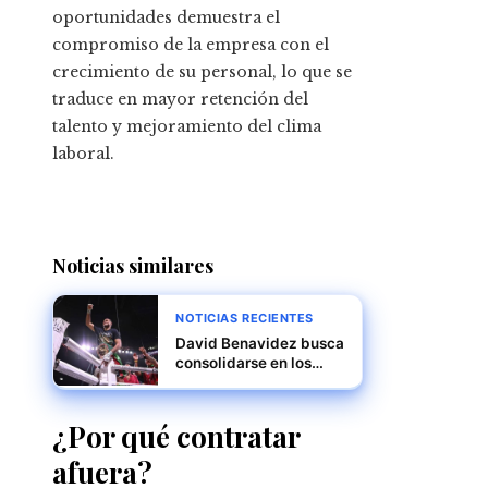
oportunidades demuestra el
compromiso de la empresa con el
crecimiento de su personal, lo que se
traduce en mayor retención del
talento y mejoramiento del clima
laboral.
Noticias similares
NOTICIAS RECIENTES
David Benavidez busca
consolidarse en los
semicompletos
mientras espera su
oportunidad titular
¿Por qué contratar
afuera?