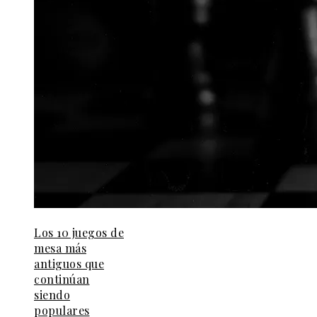
Los 10 juegos de
mesa más
antiguos que
continúan
siendo
populares