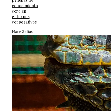
pruebas de
conocimiento
cero en
entornos
corporativos
Hace 3 días