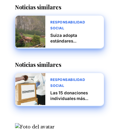
Noticias similares
RESPONSABILIDAD
SOCIAL
Suiza adopta
estándares
internacionales para el
intercambio
automático de
Noticias similares
información fiscal y
finanzas responsables
RESPONSABILIDAD
SOCIAL
Las 15 donaciones
individuales más
grandes y su papel en
fundaciones con
impacto mundial