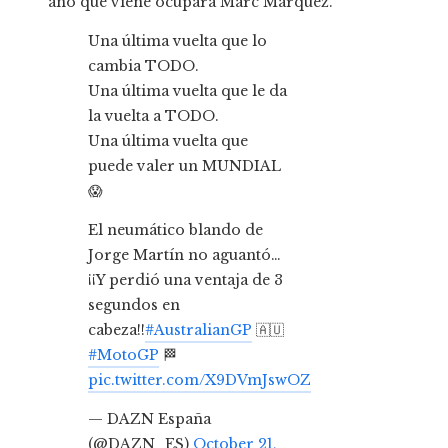
año que viene ocupará Marc Márquez.
Una última vuelta que lo
cambia TODO.
Una última vuelta que le da
la vuelta a TODO.
Una última vuelta que
puede valer un MUNDIAL
😱
El neumático blando de
Jorge Martín no aguantó…
¡¡Y perdió una ventaja de 3
segundos en
cabeza!!
#AustralianGP
🇦🇺
#MotoGP
🏁
pic.twitter.com/X9DVmJswOZ
— DAZN España
(@DAZN_ES)
October 21,