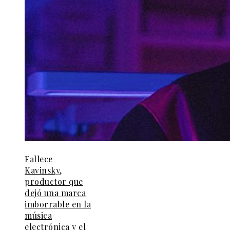
Fallece
Kavinsky,
productor que
dejó una marca
imborrable en la
música
electrónica y el