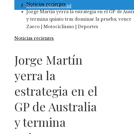
Noticias recientes
Responsabilidad social
Jorge Martín yerra la estrategia en el GP de Aust
y termina quinto tras dominar la prueba; vence
Zarco | Motociclismo | Deportes
Noticias recientes
Jorge Martín
yerra la
estrategia en el
GP de Australia
y termina