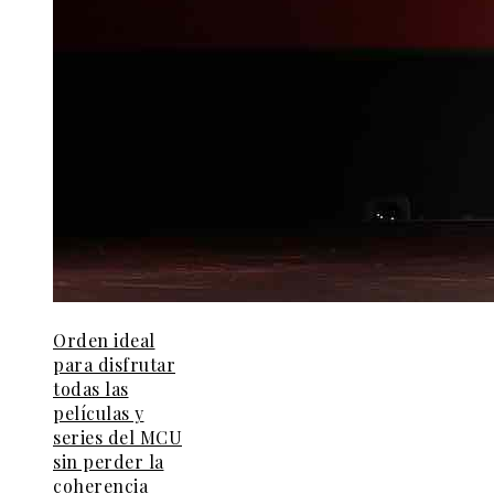
Orden ideal
para disfrutar
todas las
películas y
series del MCU
sin perder la
coherencia