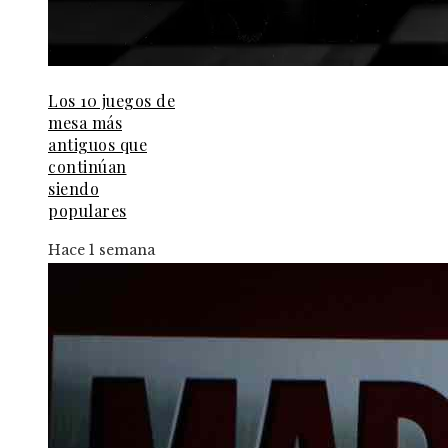
Los 10 juegos de
mesa más
antiguos que
continúan
siendo
populares
Hace 1 semana