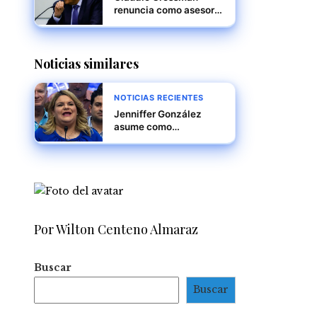
renuncia como asesor
de la Corte Penal
Internacional por
desacuerdos en la
Noticias similares
investigación sobre
Venezuela
NOTICIAS RECIENTES
Jenniffer González
asume como
gobernadora de Puerto
Rico, marcando un
nuevo capítulo en la
historia política de la
isla
Por Wilton Centeno Almaraz
Buscar
Buscar