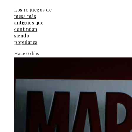
Los 10 juegos de
mesa más
antiguos que
continúan
siendo
populares
Hace 6 días