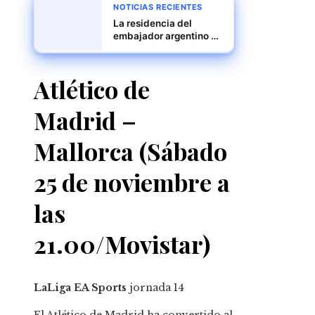
NOTICIAS RECIENTES
La residencia del
embajador argentino en
Caracas: un refugio
bajo asedio
Atlético de
Madrid –
Mallorca (Sábado
25 de noviembre a
las
21.00/Movistar)
LaLiga EA Sports
jornada
14
El Atlético de Madrid ha convertido al