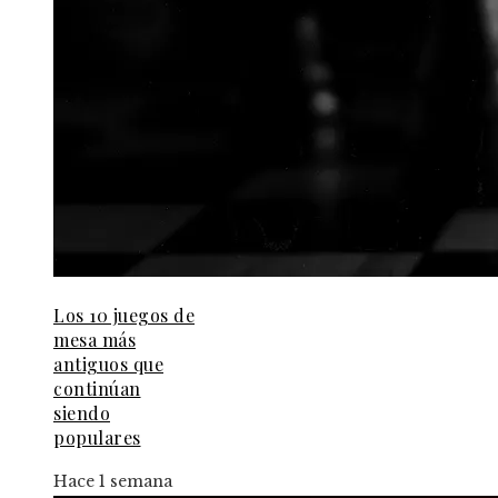
Los 10 juegos de
mesa más
antiguos que
continúan
siendo
populares
Hace 1 semana