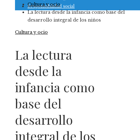
Cultura y ocio
Responsabilidad social
La lectura desde la infancia como base del
desarrollo integral de los niños
Cultura y ocio
La lectura
desde la
infancia como
base del
desarrollo
integral de los