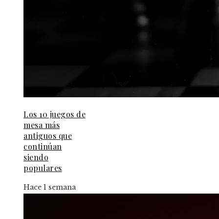
Los 10 juegos de
mesa más
antiguos que
continúan
siendo
populares
Hace 1 semana