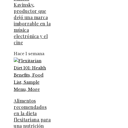
Kavinsky,
productor que
dejó una marca
imborrable en la
música
electrónica y el
cine
Hace 1 semana
Alimentos
recomendados
en la dieta
flexitariana para
una nutrición