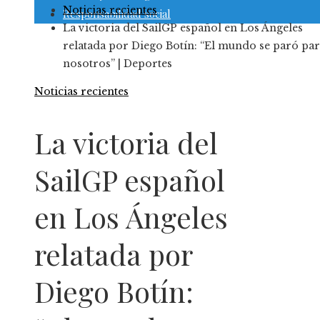
Noticias recientes
Responsabilidad social
La victoria del SailGP español en Los Ángeles
relatada por Diego Botín: “El mundo se paró pa
nosotros” | Deportes
Noticias recientes
La victoria del
SailGP español
en Los Ángeles
relatada por
Diego Botín: