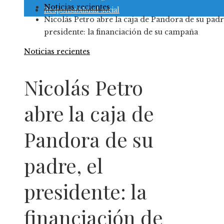
Noticias recientes
Responsabilidad social
Nicolás Petro abre la caja de Pandora de su padre
presidente: la financiación de su campaña
Noticias recientes
Nicolás Petro
abre la caja de
Pandora de su
padre, el
presidente: la
financiación de