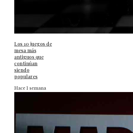
Los 10 juegos de
mesa más
antiguos que
continúan
siendo
populares
Hace 1 semana