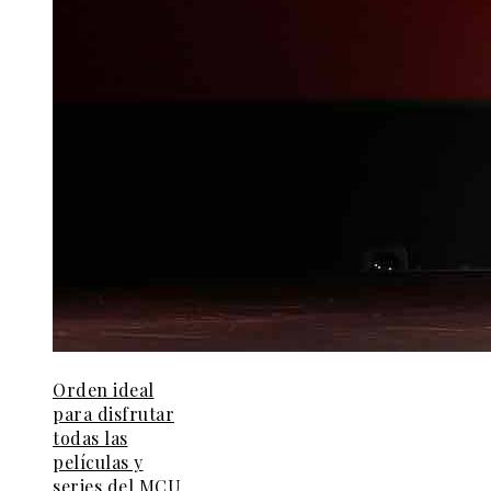
Orden ideal
para disfrutar
todas las
películas y
series del MCU