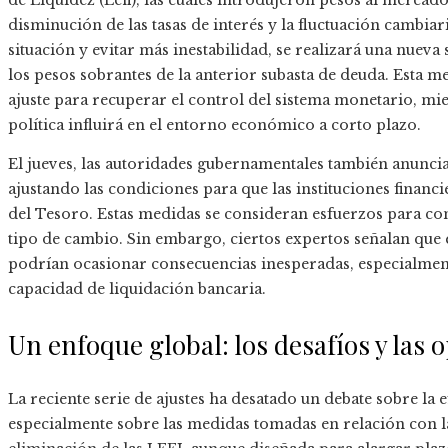
de Liquidez (Lefi), las cuales introdujeron pesos al merc
disminución de las tasas de interés y la fluctuación cambia
situación y evitar más inestabilidad, se realizará una nueva
los pesos sobrantes de la anterior subasta de deuda. Esta m
ajuste para recuperar el control del sistema monetario, mi
política influirá en el entorno económico a corto plazo.
El jueves, las autoridades gubernamentales también anunci
ajustando las condiciones para que las instituciones financi
del Tesoro. Estas medidas se consideran esfuerzos para cont
tipo de cambio. Sin embargo, ciertos expertos señalan que e
podrían ocasionar consecuencias inesperadas, especialmente
capacidad de liquidación bancaria.
Un enfoque global: los desafíos y las
La reciente serie de ajustes ha desatado un debate sobre la e
especialmente sobre las medidas tomadas en relación con las