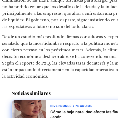
eliminación de las LEFI, aunque diseñada para alargar plazo
no ha podido evitar que los desafíos de la deuda y la infla
principalmente a las empresas, que ahora enfrentan una pre
de liquidez. El gobierno, por su parte, sigue insistiendo en
las expectativas a futuro no son del todo claras.
Desde un estudio más profundo, firmas consultoras y expe
señalado que la incertidumbre respecto a la política monet
con cierto retraso en los próximos meses. Además, la elim
decisión económica desfavorable, se ha convertido en una ba
Según el reporte de PxQ, las elevadas tasas de interés y la
están impactando directamente en la capacidad operativa nor
la actividad económica.
Noticias similares
INVERSIONES Y NEGOCIOS
Cómo la baja natalidad afecta las fi
Japón