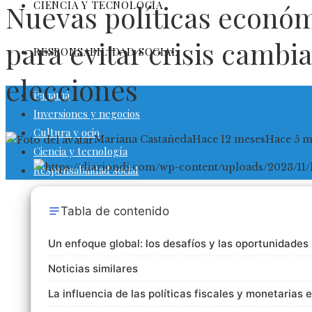
CIENCIA Y TECNOLOGÍA
Nuevas políticas económ
para evitar crisis cambia
RESPONSABILIDAD SOCIAL
elecciones
Panamá
Inversiones y negocios
Cultura y ocio
Mariana Castañeda
Hace 12 meses
Hace 5 m
Ciencia y tecnología
Responsabilidad social
Tabla de contenido
Un enfoque global: los desafíos y las oportunidades
Noticias similares
La influencia de las políticas fiscales y monetarias