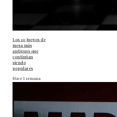
Los 10 juegos de
mesa más
antiguos que
continúan
siendo
populares
Hace 1 semana