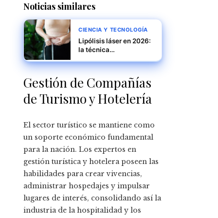
Noticias similares
CIENCIA Y TECNOLOGÍA
Lipólisis láser en 2026:
la técnica
mínimamente invasiva
que transforma el
contorno corporal
Gestión de Compañías
de Turismo y Hotelería
El sector turístico se mantiene como
un soporte económico fundamental
para la nación. Los expertos en
gestión turística y hotelera poseen las
habilidades para crear vivencias,
administrar hospedajes y impulsar
lugares de interés, consolidando así la
industria de la hospitalidad y los