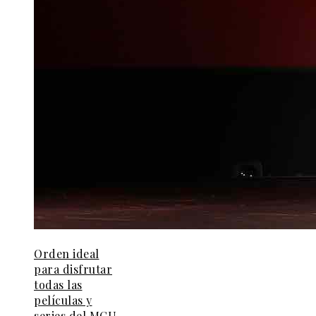
Orden ideal
para disfrutar
todas las
películas y
series del MCU