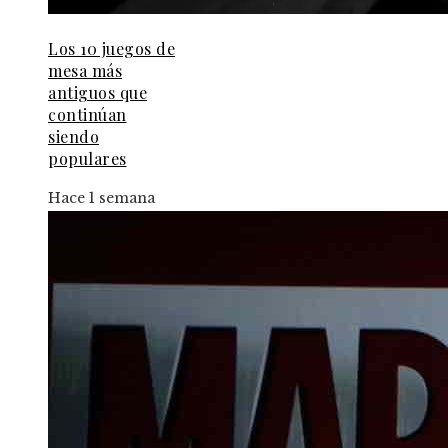
Los 10 juegos de
mesa más
antiguos que
continúan
siendo
populares
Hace 1 semana