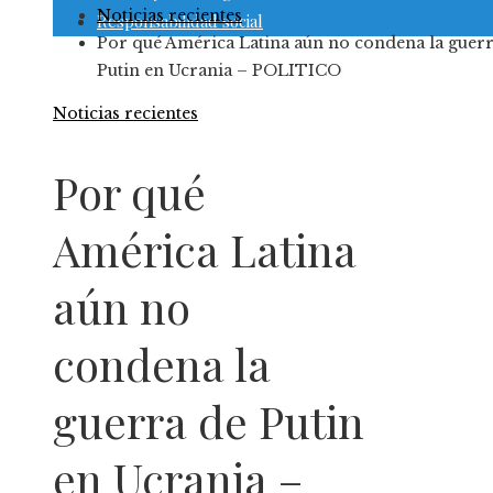
Noticias recientes
Responsabilidad social
Por qué América Latina aún no condena la guerr
Putin en Ucrania – POLITICO
Noticias recientes
Por qué
América Latina
aún no
condena la
guerra de Putin
en Ucrania –