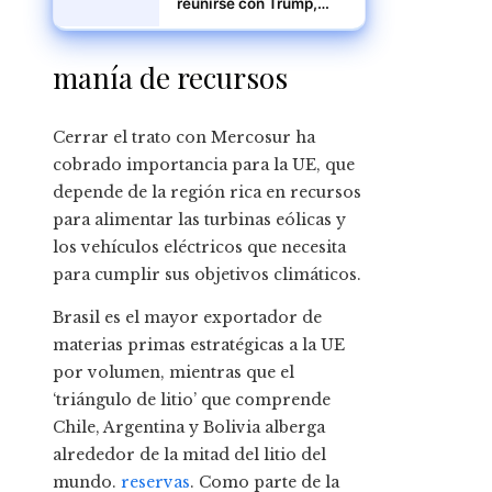
reunirse con Trump,
pero sin planes
concretos, según el
Kremlin
manía de recursos
Cerrar el trato con Mercosur ha
cobrado importancia para la UE, que
depende de la región rica en recursos
para alimentar las turbinas eólicas y
los vehículos eléctricos que necesita
para cumplir sus objetivos climáticos.
Brasil es el mayor exportador de
materias primas estratégicas a la UE
por volumen, mientras que el
‘triángulo de litio’ que comprende
Chile, Argentina y Bolivia alberga
alrededor de la mitad del litio del
mundo.
reservas
. Como parte de la