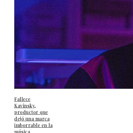
Fallece
Kavinsky,
productor que
dejó una marca
imborrable en la
música