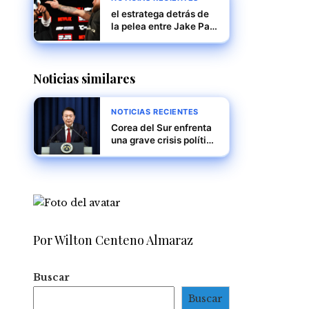
el estratega detrás de
la pelea entre Jake Paul
y Mike Tyson
Noticias similares
NOTICIAS RECIENTES
Corea del Sur enfrenta
una grave crisis política
mientras Yoon Suk Yeol
encara juicio político y
posible arresto
Por Wilton Centeno Almaraz
Buscar
Buscar