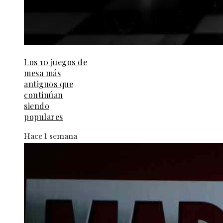
Los 10 juegos de
mesa más
antiguos que
continúan
siendo
populares
Hace 1 semana