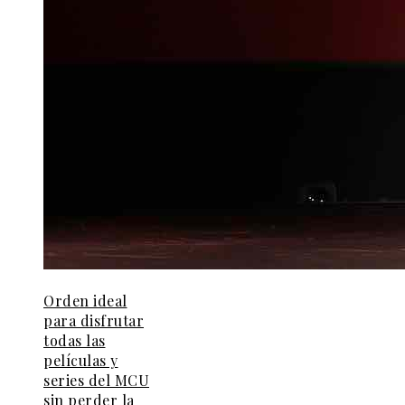
Orden ideal
para disfrutar
todas las
películas y
series del MCU
sin perder la