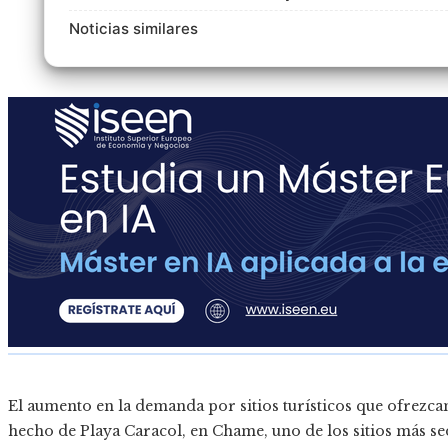
Noticias similares
El aumento en la demanda por sitios turísticos que ofrezc
hecho de Playa Caracol, en Chame, uno de los sitios más se