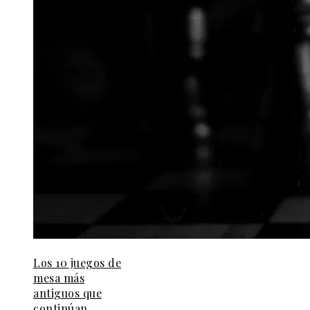
Los 10 juegos de
mesa más
antiguos que
continúan