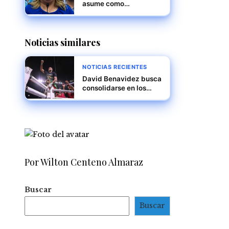
asume como
gobernadora de Puerto
Rico, marcando un
nuevo capítulo en la
Noticias similares
historia política de la
isla
NOTICIAS RECIENTES
David Benavidez busca
consolidarse en los
semicompletos
mientras espera su
oportunidad titular
Por Wilton Centeno Almaraz
Buscar
Buscar