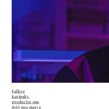
Fallece
Kavinsky,
productor que
dejó una marca