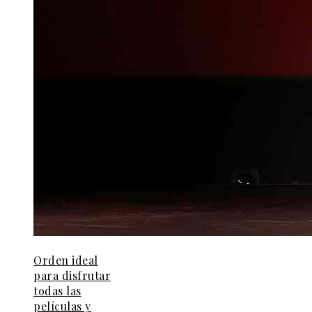
Orden ideal
para disfrutar
todas las
películas y