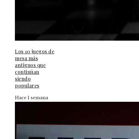
Los 10 juegos de
mesa más
antiguos que
continúan
siendo
populares
Hace 1 semana