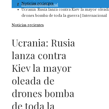
Noticias recientes
Responsabilidad social
Ucrania: Rusia lanza contra Kiev la mayor olead
drones bomba de toda la guerra | Internacional
Noticias recientes
Ucrania: Rusia
lanza contra
Kiev la mayor
oleada de
drones bomba
de toda la