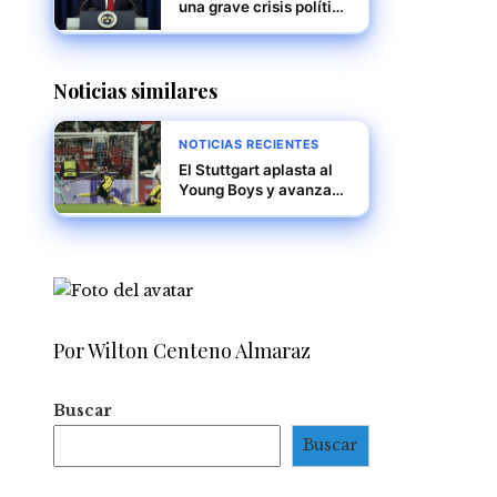
una grave crisis política
mientras Yoon Suk Yeol
encara juicio político y
posible arresto
Noticias similares
NOTICIAS RECIENTES
El Stuttgart aplasta al
Young Boys y avanza
en la Champions
League con una victoria
contundente 5-1
Por Wilton Centeno Almaraz
Buscar
Buscar