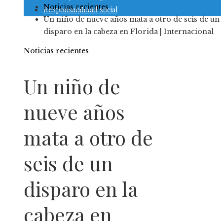
Noticias recientes
Responsabilidad social
Un niño de nueve años mata a otro de seis de un
disparo en la cabeza en Florida | Internacional
Noticias recientes
Un niño de
nueve años
mata a otro de
seis de un
disparo en la
cabeza en