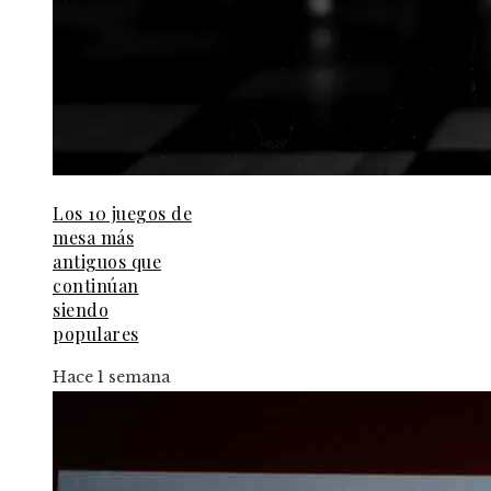
Los 10 juegos de
mesa más
antiguos que
continúan
siendo
populares
Hace 1 semana