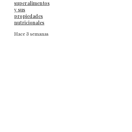
superalimentos
y sus
propiedades
nutricionales
Hace 3 semanas
Entradas Recientes
El papel de la convicción social en la implantac
de la jornada de ocho horas
Los fondos de inversión que multiplicaron por
de 27 veces el capital inicial
Estrategias para implementar pruebas de
conocimiento cero en entornos corporativos
Categorías