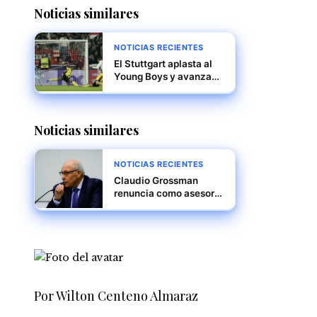
Noticias similares
NOTICIAS RECIENTES
El Stuttgart aplasta al
Young Boys y avanza
en la Champions
League con una victoria
contundente 5-1
Noticias similares
NOTICIAS RECIENTES
Claudio Grossman
renuncia como asesor
de la Corte Penal
Internacional por
desacuerdos en la
investigación sobre
Venezuela
Por Wilton Centeno Almaraz