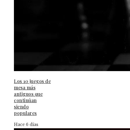
Los 10 juegos de
mesa más
antiguos que
continúan
siendo
populares
Hace 6 días