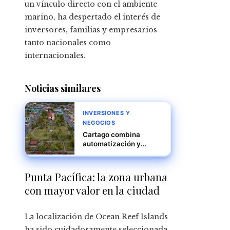
un vínculo directo con el ambiente
marino, ha despertado el interés de
inversores, familias y empresarios
tanto nacionales como
internacionales.
Noticias similares
INVERSIONES Y
NEGOCIOS
Cartago combina
automatización y
cercanía académica
para un desarrollo
industrial competitivo
Punta Pacífica: la zona urbana
con mayor valor en la ciudad
La localización de Ocean Reef Islands
ha sido cuidadosamente seleccionada.