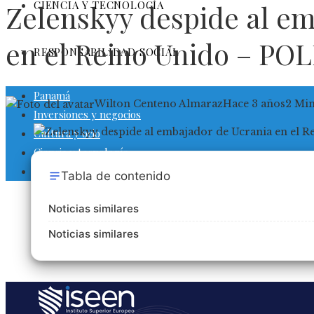
CIENCIA Y TECNOLOGÍA
Zelenskyy despide al e
en el Reino Unido – PO
RESPONSABILIDAD SOCIAL
Panamá
Wilton Centeno Almaraz
Hace 3 años
2 Mi
Inversiones y negocios
Cultura y ocio
Ciencia y tecnología
Responsabilidad social
Tabla de contenido
Noticias similares
Noticias similares