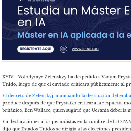
KYIV – Volodymyr Zelenskyy ha despedido a Vadym Prysta
Unido, luego de que el enviado criticara públicamente al p
El decreto de Zelenskyj anunciando la destitución del emb
produce después de que Prystaiko criticara la respuesta m
británico, Ben Wallace, quien sugirió que Ucrania debería m
En declaraciones a los periodistas en la cumbre de la OTAN 
dijo que Estados Unidos se dirigía a las elecciones preside