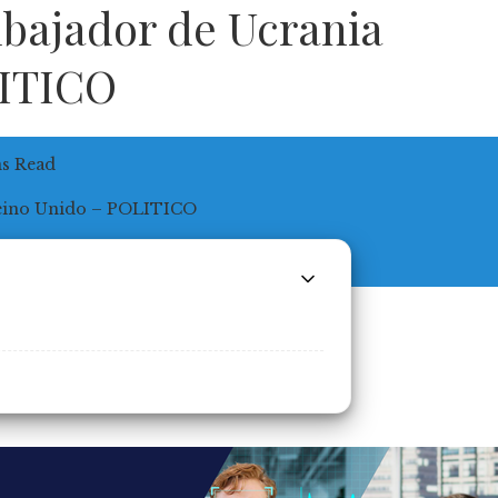
mbajador de Ucrania
LITICO
ns Read