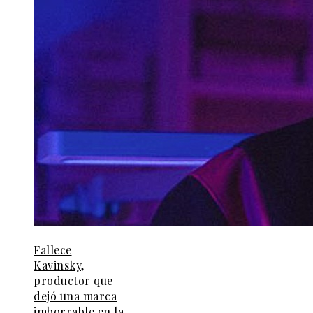
Fallece
Kavinsky,
productor que
dejó una marca
imborrable en la