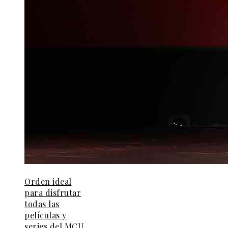
Orden ideal
para disfrutar
todas las
películas y
series del MCU