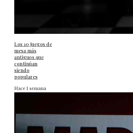
Los 10 juegos de
mesa más
antiguos que
continúan
siendo
populares
Hace 1 semana