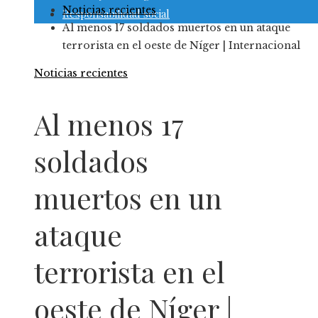
Noticias recientes
Responsabilidad social
Al menos 17 soldados muertos en un ataque
terrorista en el oeste de Níger | Internacional
Noticias recientes
Al menos 17
soldados
muertos en un
ataque
terrorista en el
oeste de Níger |