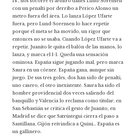
14′, nos socorre el árbitro danés Lund-Sorensen
con un penalti por derribo a Perico Alonso un
metro fuera del área. Lo lanza López Ufarte
fuera, pero Lund-Sorensen lo hace repetir
porque el meta se ha movido, un rigor que
entonces no se usaba. Cuando López Ufarte va a
repetir, Juanito le quita el balón de las manos, lo
lanza, y marca el 1-1. Queda una sensación
ominosa. España sigue jugando mal, pero marca
Saura en un córner. España gana, aunque sin
juego. De sus tres goles, dos han sido de penalti,
uno casero, el otro inexistente. Saura ha sido el
hombre providencial dos veces saliendo del
banquillo y Valencia lo reclama como titular; en
San Sebastián se critica el gesto de Juanito, en
Madrid se dice que Satrústegui cierra el paso a
Santillana, Gijón reivindica a Quini… España es
un gallinero.