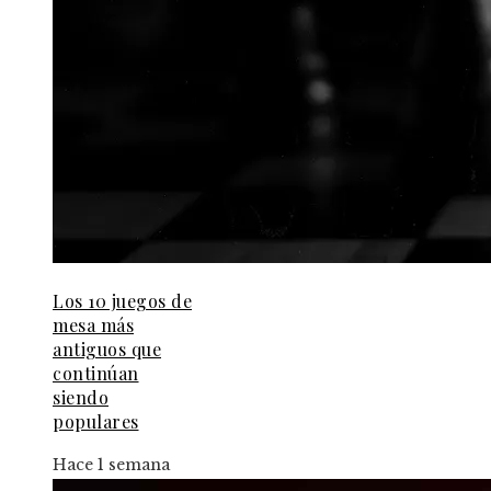
Los 10 juegos de
mesa más
antiguos que
continúan
siendo
populares
Hace 1 semana