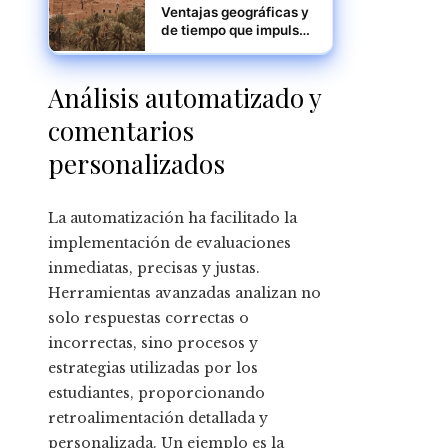
Ventajas geográficas y
de tiempo que impulsan
la industria
exportadora de
Marruecos
Análisis automatizado y
comentarios
personalizados
La automatización ha facilitado la
implementación de evaluaciones
inmediatas, precisas y justas.
Herramientas avanzadas analizan no
solo respuestas correctas o
incorrectas, sino procesos y
estrategias utilizadas por los
estudiantes, proporcionando
retroalimentación detallada y
personalizada. Un ejemplo es la