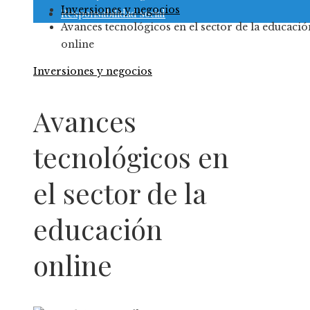
Inversiones y negocios
Responsabilidad social
Avances tecnológicos en el sector de la educació
online
Inversiones y negocios
Avances
tecnológicos en
el sector de la
educación
online