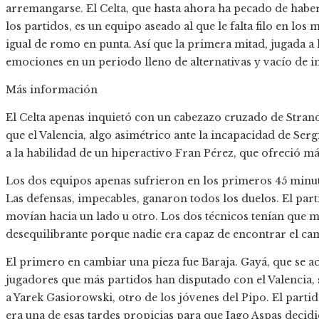
arremangarse. El Celta, que hasta ahora ha pecado de habe
los partidos, es un equipo aseado al que le falta filo en los 
igual de romo en punta. Así que la primera mitad, jugada a 
emociones en un periodo lleno de alternativas y vacío de in
Más información
El Celta apenas inquietó con un cabezazo cruzado de Strand
que el Valencia, algo asimétrico ante la incapacidad de Ser
a la habilidad de un hiperactivo Fran Pérez, que ofreció má
Los dos equipos apenas sufrieron en los primeros 45 minut
Las defensas, impecables, ganaron todos los duelos. El part
movían hacia un lado u otro. Los dos técnicos tenían que mi
desequilibrante porque nadie era capaz de encontrar el cam
El primero en cambiar una pieza fue Baraja. Gayá, que se a
jugadores que más partidos han disputado con el Valencia, se
a Yarek Gasiorowski, otro de los jóvenes del Pipo. El part
era una de esas tardes propicias para que Iago Aspas decid