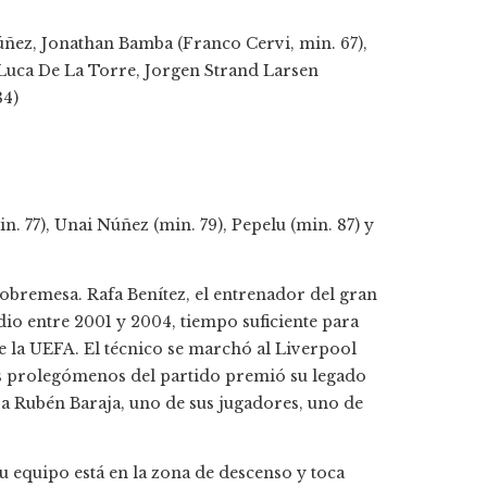
úñez, Jonathan Bamba (Franco Cervi, min. 67),
 Luca De La Torre, Jorgen Strand Larsen
84)
n. 77), Unai Núñez (min. 79), Pepelu (min. 87) y
sobremesa. Rafa Benítez, el entrenador del gran
adio entre 2001 y 2004, tiempo suficiente para
e la UEFA. El técnico se marchó al Liverpool
los prolegómenos del partido premió su legado
ba Rubén Baraja, uno de sus jugadores, uno de
u equipo está en la zona de descenso y toca