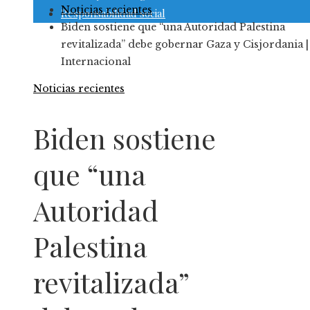
Noticias recientes
Responsabilidad social
Biden sostiene que “una Autoridad Palestina
revitalizada” debe gobernar Gaza y Cisjordania |
Internacional
Noticias recientes
Biden sostiene
que “una
Autoridad
Palestina
revitalizada”