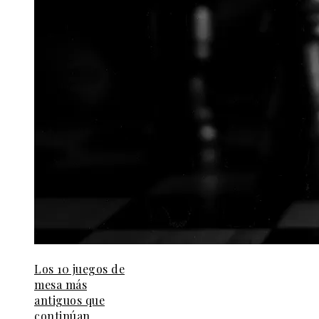
Los 10 juegos de
mesa más
antiguos que
continúan