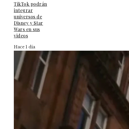
TikTok podrán
integrar
universos de
Disney y Star
Wars en sus
videos
Hace 1 día