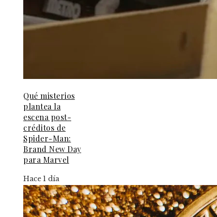
Qué misterios
plantea la
escena post-
créditos de
Spider-Man:
Brand New Day
para Marvel
Hace 1 día