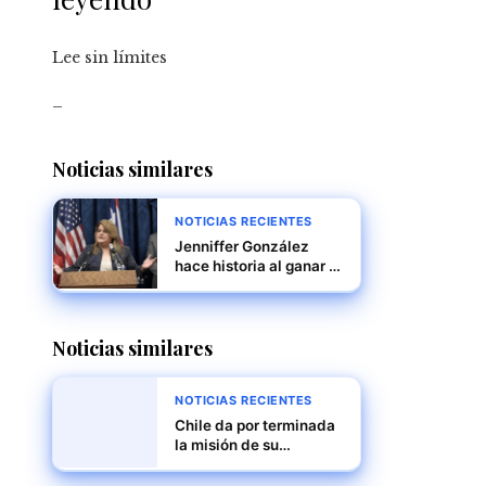
Lee sin límites
_
Noticias similares
NOTICIAS RECIENTES
Jenniffer González
hace historia al ganar la
gobernación de Puerto
Rico en unas
elecciones marcadas
Noticias similares
por resultados inéditos
NOTICIAS RECIENTES
Chile da por terminada
la misión de su
embajador en
Venezuela en medio de