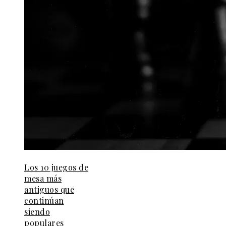
Los 10 juegos de
mesa más
antiguos que
continúan
siendo
populares