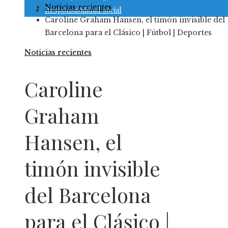
Noticias recientes
Responsabilidad social
Caroline Graham Hansen, el timón invisible del
Barcelona para el Clásico | Fútbol | Deportes
Noticias recientes
Caroline
Graham
Hansen, el
timón invisible
del Barcelona
para el Clásico |