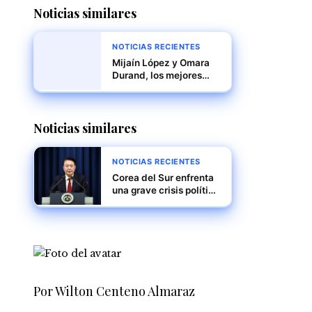
Noticias similares
NOTICIAS RECIENTES
Mijaín López y Omara
Durand, los mejores
deportistas de América
Latina y el Caribe en
2024
Noticias similares
NOTICIAS RECIENTES
Corea del Sur enfrenta
una grave crisis política
mientras Yoon Suk Yeol
encara juicio político y
posible arresto
Por Wilton Centeno Almaraz