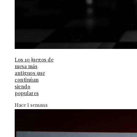
Los 10 juegos de
mesa más
antiguos que
continúan
siendo
populares
Hace 1 semana