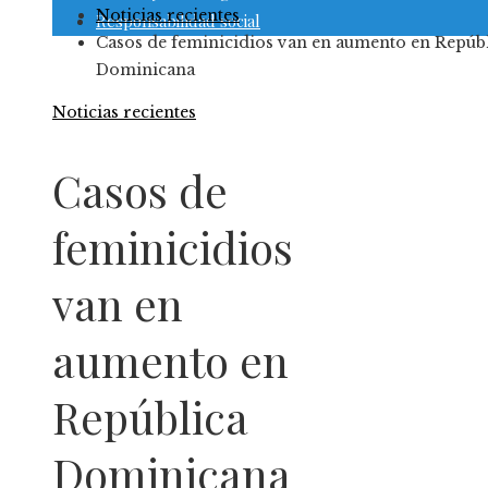
Noticias recientes
Responsabilidad social
Casos de feminicidios van en aumento en Repúb
Dominicana
Noticias recientes
Casos de
feminicidios
van en
aumento en
República
Dominicana