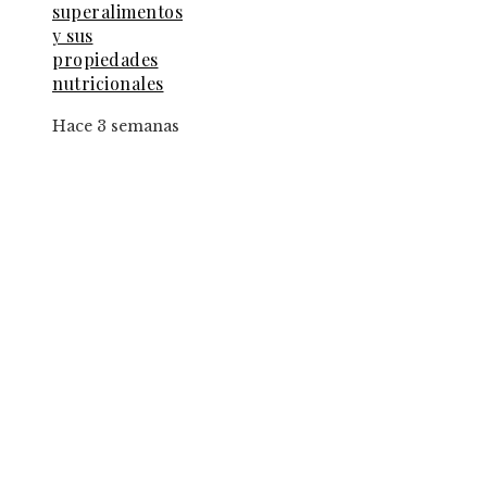
superalimentos
y sus
propiedades
nutricionales
Hace 3 semanas
Entradas Recientes
El papel de la convicción social en la implantac
de la jornada de ocho horas
Los fondos de inversión que multiplicaron por
de 27 veces el capital inicial
Estrategias para implementar pruebas de
conocimiento cero en entornos corporativos
Categorías