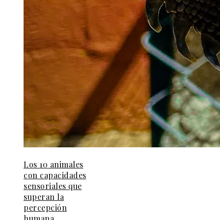
Los 10 animales
con capacidades
sensoriales que
superan la
percepción
humana