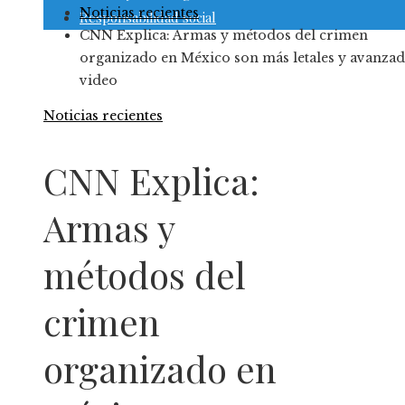
Noticias recientes
Responsabilidad social
CNN Explica: Armas y métodos del crimen
organizado en México son más letales y avanzad
video
Noticias recientes
CNN Explica:
Armas y
métodos del
crimen
organizado en