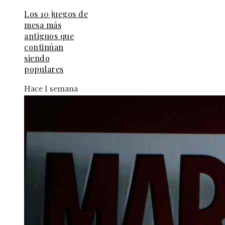
Los 10 juegos de
mesa más
antiguos que
continúan
siendo
populares
Hace 1 semana