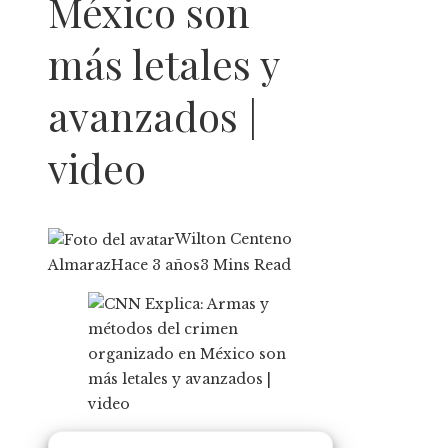
México son
más letales y
avanzados |
video
Wilton Centeno
Almaraz
Hace 3 años
3 Mins Read