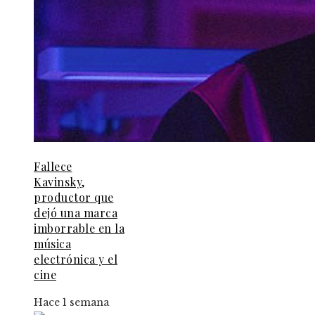
Fallece
Kavinsky,
productor que
dejó una marca
imborrable en la
música
electrónica y el
cine
Hace 1 semana