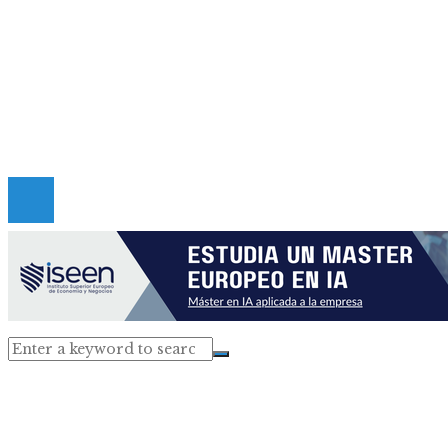
Mapa Del Sitio
Quiénes somos
Políticas de Privacidad
Contacto
Copyright © 2026 criticadepanama. Todos los derec
Reservados.