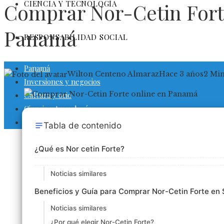
CIENCIA Y TECNOLOGÍA
Comprar Nor-Cetin Fort
Panamá
RESPONSABILIDAD SOCIAL
Panamá
Wilton Centeno Almaraz
Hace 3 años
2 Mi
Inversiones y negocios
Cultura y ocio
Ciencia y tecnología
Responsabilidad social
Tabla de contenido
¿Qué es Nor cetin Forte?
Noticias similares
Beneficios y Guía para Comprar Nor-Cetin Forte en 
Noticias similares
¿Por qué elegir Nor-Cetin Forte?